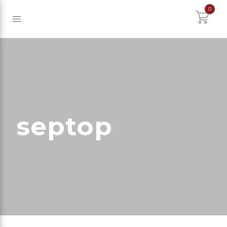
0
septop