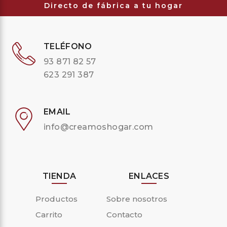
Directo de fábrica a tu hogar
TELÉFONO
93 871 82 57
623 291 387
EMAIL
info@creamoshogar.com
TIENDA
ENLACES
Productos
Sobre nosotros
Carrito
Contacto