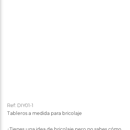
Ref:
DIY01-1
Tableros a medida para bricolaje
¿Tienes una idea de bricolaje pero no sabes cómo