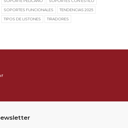
SOPORTE PELÍCANO
SOPORTES CON ESTILO
SOPORTES FUNCIONALES
TENDENCIAS 2025
TIPOS DE LISTONES
TIRADORES
ar
ewsletter