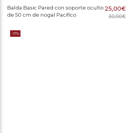
Balda Basic Pared con soporte oculto
25,00
€
de 50 cm de nogal Pacifico
30,00
€
El
El
pr
pr
-17%
or
ac
er
es
30
25