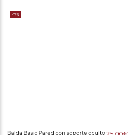
El
El
pr
pr
-17%
or
ac
er
es
40
35
Balda Basic Pared con soporte oculto
25,00
€