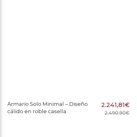
er
es
1.
1.
Armario Solo Minimal – Diseño
2.241,81
€
cálido en roble casella
2.490,90
€
El
El
pr
pr