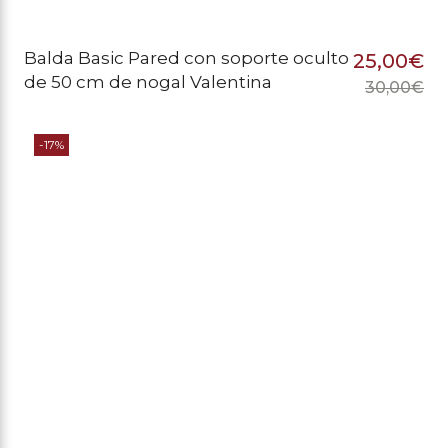
Balda Basic Pared con soporte oculto
25,00
€
de 50 cm de nogal Valentina
30,00
€
El
El
pr
pr
-17%
or
ac
er
es
30
25