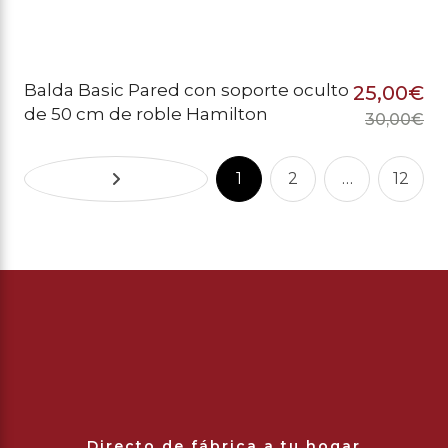
Balda Basic Pared con soporte oculto
25,00
€
de 50 cm de roble Hamilton
30,00
€
El
El
pr
pr
1
2
…
12
or
ac
er
es
30
25
Directo de fábrica a tu hogar