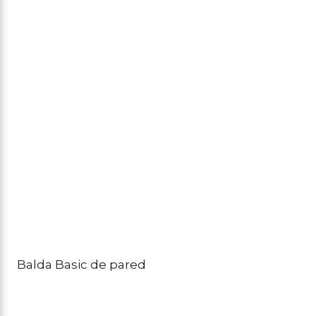
or
ac
er
es
2.
2.
Balda Basic de pared