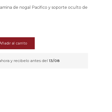
l
mina de nogal Pacifico y soporte oculto de
€.
Añadir al carrito
hora y recibelo antes del
13/08