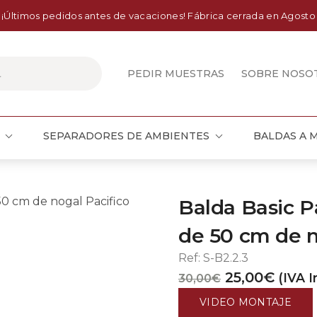
¡Últimos pedidos antes de vacaciones! Fábrica cerrada en Agosto
PEDIR MUESTRAS
SOBRE NOSO
SEPARADORES DE AMBIENTES
BALDAS A 
Balda Basic P
de 50 cm de n
Ref:
S-B2.2.3
El
El
25,00
€
(IVA I
30,00
€
precio
preci
VIDEO MONTAJE