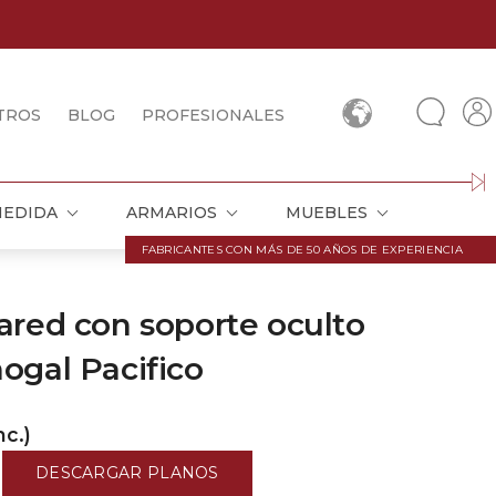
TROS
BLOG
PROFESIONALES
MEDIDA
ARMARIOS
MUEBLES
FABRICANTES CON MÁS DE 50 AÑOS DE EXPERIENCIA
ared con soporte oculto
ogal Pacifico
nc.)
o
DESCARGAR PLANOS