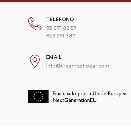
TELÉFONO
93 871 82 57
623 291 387
EMAIL
info@creamoshogar.com
STILRICART S.L. © COPYRIGHT 2026