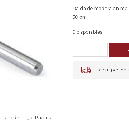
original
actua
Balda de madera en mela
era:
es:
50 cm.
30,00€.
25,00
9 disponibles
Haz tu pedido a