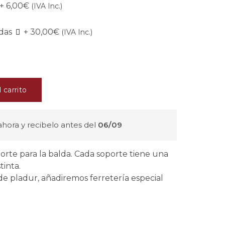
+
6,00€
(IVA Inc.)
adas
+
30,00€
(IVA Inc.)
l carrito
hora y recibelo antes del
06/09
porte para la balda. Cada soporte tiene una
tinta.
e pladur, añadiremos ferretería especial