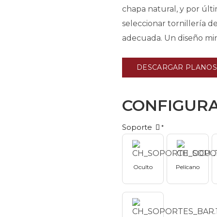
chapa natural, y por úl
seleccionar tornillería d
adecuada. Un diseño mini
DESCARGAR PLANOS
CONFIGUR
Soporte
*
Oculto
Pelícano