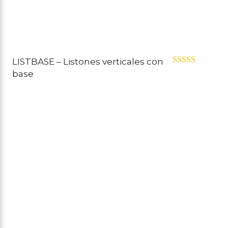
LISTBASE – Listones verticales con
Valorado con
base
5.00
de 5