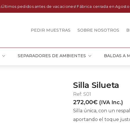
¡Últimos pedidos antes de vacaciones! Fábrica cerrada en Agosto
PEDIR MUESTRAS
SOBRE NOSOTROS
B
SEPARADORES DE AMBIENTES
BALDAS A 
Silla Silueta
Ref:
S01
272,00
€
(IVA Inc.)
Silla única, con un res
aportando el toque just