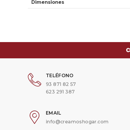
Dimensiones
TELÉFONO
93 871 82 57
623 291 387
EMAIL
info@creamoshogar.com