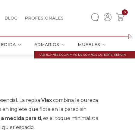
0
BLOG
PROFESIONALES
MEDIDA
ARMARIOS
MUEBLES
FABRICANTES CON MÁS DE 50 AÑOS DE EXPERIENCIA
sencial. La repisa
Viax
combina la pureza
 en inglete que flota en la pared sin
a medida para ti
, es el toque minimalista
lquier espacio.