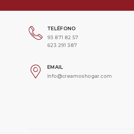
TELÉFONO
93 871 82 57
623 291 387
EMAIL
info@creamoshogar.com