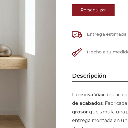
Personalizar
Entrega estimada
Hecho a tu medid
Descripción
La
repisa Viax
destaca po
de acabados
. Fabricad
grosor
que simula una pi
entrega montada en una s