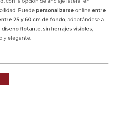
ed, con la opción de anclaje lateral en
bilidad. Puede
personalizarse
online
entre
entre 25 y 60 cm de fondo
, adaptándose a
u
diseño flotante
,
sin herrajes visibles
,
o y elegante.