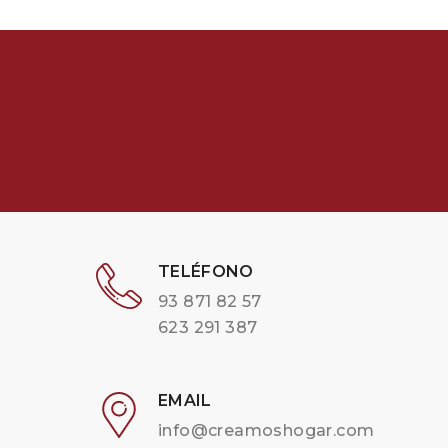
TELÉFONO
93 871 82 57
623 291 387
EMAIL
info@creamoshogar.com