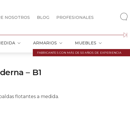
RE NOSOTROS
BLOG
PROFESIONALES
MEDIDA
ARMARIOS
MUEBLES
FABRICANTES CON MÁS DE 50 AÑOS DE EXPERIENCIA
derna – B1
baldas flotantes a medida.