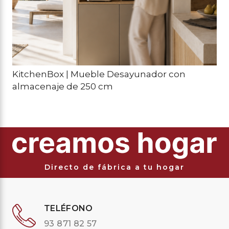
KitchenBox | Mueble Desayunador con
almacenaje de 250 cm
Directo de fábrica a tu hogar
TELÉFONO
93 871 82 57