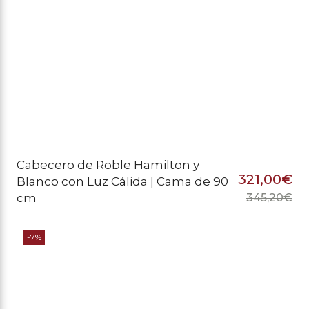
Cabecero de Roble Hamilton y
321,00
€
Blanco con Luz Cálida | Cama de 90
cm
345,20
€
El
El
pr
pr
-7%
or
ac
er
es
34
32