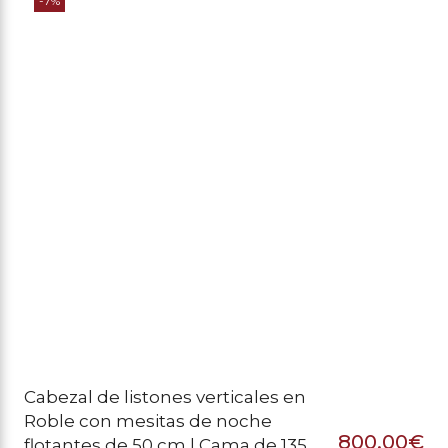
-7%
or
ac
er
es
44
41
Cabezal de listones verticales en
Roble con mesitas de noche
800,00
€
flotantes de 50 cm | Cama de 135