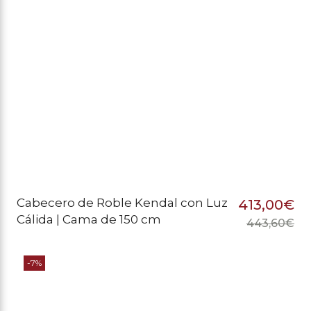
Cabecero de Roble Kendal con Luz
413,00
€
Cálida | Cama de 150 cm
443,60
€
El
El
pr
pr
-7%
or
ac
er
es