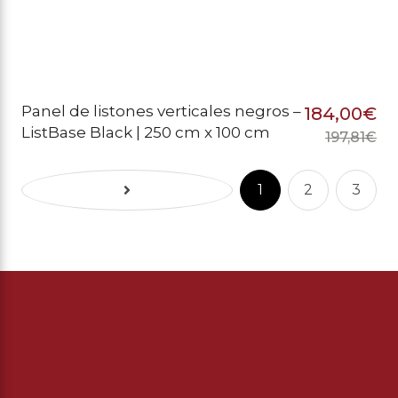
Panel de listones verticales negros –
184,00
€
ListBase Black | 250 cm x 100 cm
197,81
€
El
El
pr
pr
1
2
3
or
ac
er
es
19
18