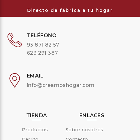
Directo de fábrica a tu hogar
TELÉFONO
93 871 82 57
623 291 387
EMAIL
info@creamoshogar.com
TIENDA
ENLACES
Productos
Sobre nosotros
Carrito
Contacto