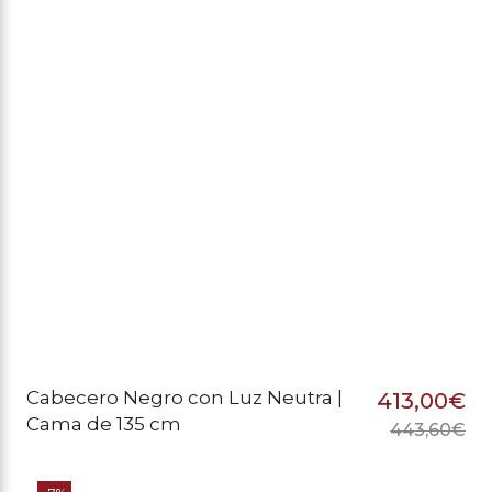
er
es
44
41
Cabecero Negro con Luz Neutra |
413,00
€
Cama de 135 cm
443,60
€
El
El
pr
pr