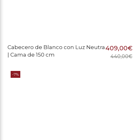
Cabecero de Blanco con Luz Neutra
409,00
€
| Cama de 150 cm
440,00
€
El
El
pr
pr
-7%
or
ac
er
es
44
40