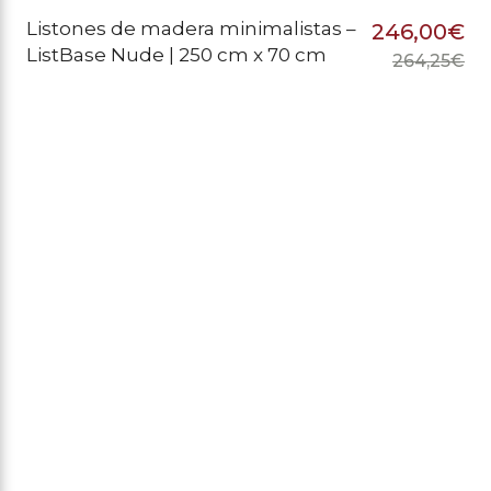
Listones de madera minimalistas –
246,00
€
ListBase Nude | 250 cm x 70 cm
264,25
€
El
El
pr
pr
or
ac
er
es
26
24