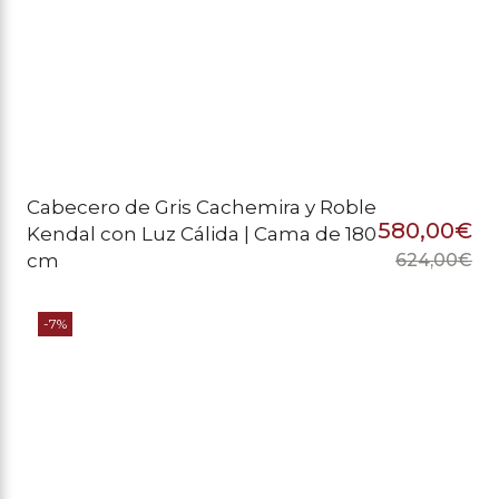
Cabecero de Gris Cachemira y Roble
580,00
€
Kendal con Luz Cálida | Cama de 180
cm
624,00
€
El
El
pr
pr
-7%
or
ac
er
es
62
58