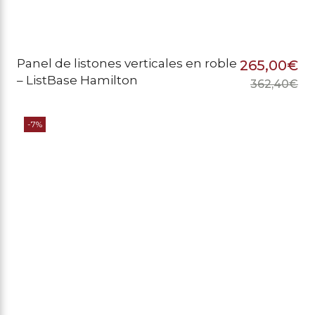
Panel de listones verticales en roble
265,00
€
– ListBase Hamilton
362,40
€
El
El
pr
pr
-7%
or
ac
er
es
36
26