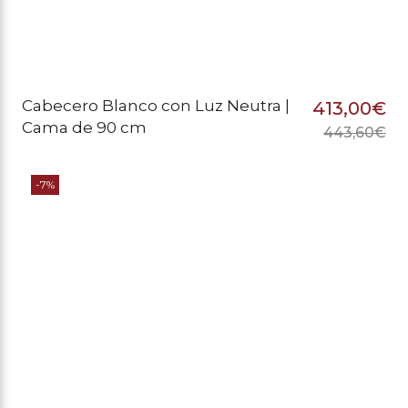
Cabecero Blanco con Luz Neutra |
413,00
€
Cama de 90 cm
443,60
€
El
El
pr
pr
-7%
or
ac
er
es
44
41