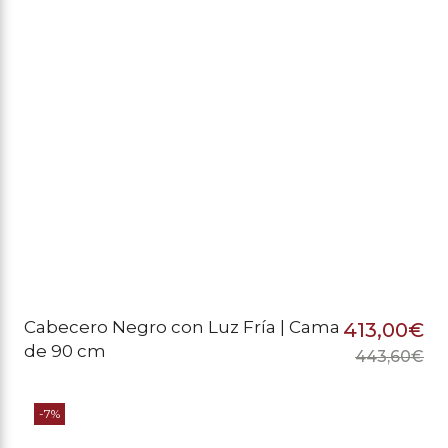
44
41
Cabecero Negro con Luz Fría | Cama
413,00
€
de 90 cm
443,60
€
El
El
pr
pr
-7%
or
ac