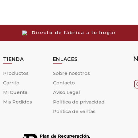
El
El
prec
prec
orig
actu
era:
es:
Directo de fábrica a tu hogar
1.48
1.33
N
TIENDA
ENLACES
Productos
Sobre nosotros
Carrito
Contacto
Mi Cuenta
Aviso Legal
Mis Pedidos
Política de privacidad
Política de ventas