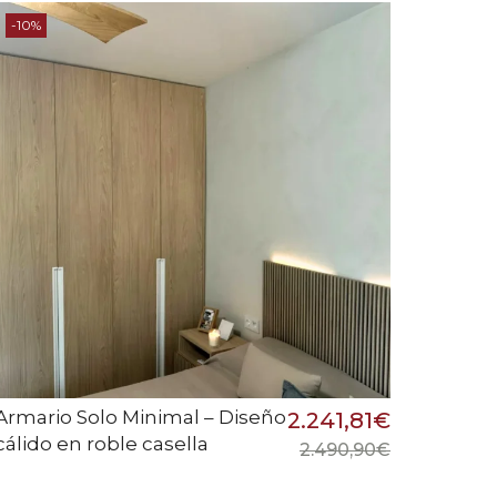
-10%
Armario Solo Minimal – Diseño
2.241,81
€
cálido en roble casella
2.490,90
€
El
El