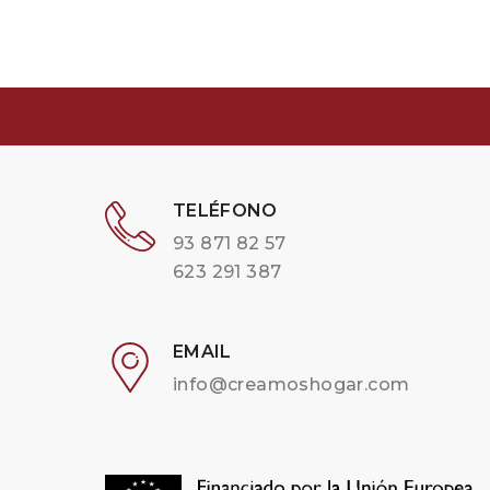
TELÉFONO
93 871 82 57
623 291 387
EMAIL
info@creamoshogar.com