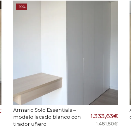
-10%
Armario Solo Essentials –
€
1.333,63
€
modelo lacado blanco con
tirador uñero
1.481,80
€