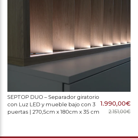
SEPTOP DUO – Separador giratorio
1.990,00
€
con Luz LED y mueble bajo con 3
puertas | 270,5cm x 180cm x 35 cm
2.151,00
€
El
El
pr
pr