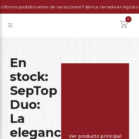
¡Últimos pedidos antes de vacaciones! Fábrica cerrada en Agosto
0
En
stock:
SepTop
Duo:
La
elegancia
Ver producto principal